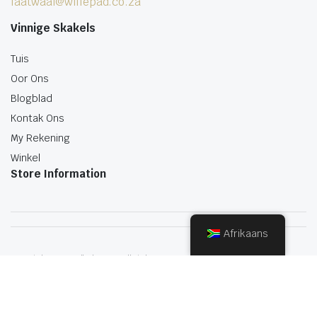
laatwaai@willepad.co.za
Vinnige Skakels
Tuis
Oor Ons
Blogblad
Kontak Ons
My Rekening
Winkel
Store Information
Afrikaans
Copyright 2022.KlbTheme . All rights reserved