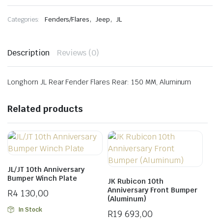
Rear
Fender
,
,
Categories:
Fenders/Flares
Jeep
JL
Flares
quantity
Description
Reviews (0)
Longhorn JL Rear Fender Flares Rear: 150 MM, Aluminum
Related products
JL/JT 10th Anniversary
Bumper Winch Plate
JK Rubicon 10th
Anniversary Front Bumper
R
4 130,00
(Aluminum)
In Stock
R
19 693,00