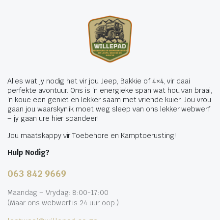
Alles wat jy nodig het vir jou Jeep, Bakkie of 4×4, vir daai
perfekte avontuur. Ons is ‘n energieke span wat hou van braai,
‘n koue een geniet en lekker saam met vriende kuier. Jou vrou
gaan jou waarskynlik moet weg sleep van ons lekker webwerf
– jy gaan ure hier spandeer!
Jou maatskappy vir Toebehore en Kamptoerusting!
Hulp Nodig?
063 842 9669
Maandag – Vrydag: 8:00-17:00
(Maar ons webwerf is 24 uur oop.)