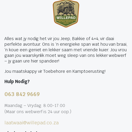
Alles wat jy nodig het vir jou Jeep, Bakkie of 4×4, vir daai
perfekte avontuur. Ons is ‘n energieke span wat hou van braai,
‘n koue een geniet en lekker saam met vriende kuier. Jou vrou
gaan jou waarskynlik moet weg sleep van ons lekker webwerf
– jy gaan ure hier spandeer!
Jou maatskappy vir Toebehore en Kamptoerusting!
Hulp Nodig?
063 842 9669
Maandag – Vrydag: 8:00-17:00
(Maar ons webwerf is 24 uur oop.)
laatwaai@willepad.co.za