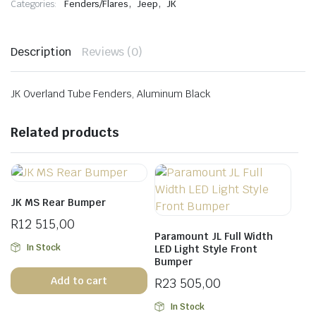
,
,
Categories:
Fenders/Flares
Jeep
JK
Description
Reviews (0)
JK Overland Tube Fenders, Aluminum Black
Related products
JK MS Rear Bumper
R
12 515,00
Paramount JL Full Width
In Stock
LED Light Style Front
Bumper
Add to cart
R
23 505,00
In Stock