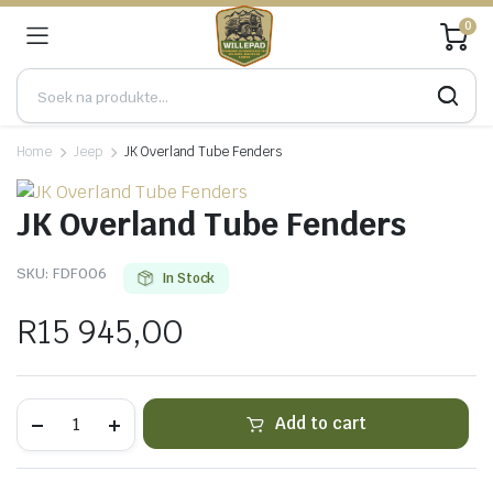
0
Home
Jeep
JK Overland Tube Fenders
JK Overland Tube Fenders
SKU:
FDF006
In Stock
R
15 945,00
JK
Add to cart
Overland
Tube
Fenders
quantity