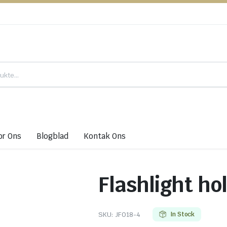
or Ons
Blogblad
Kontak Ons
Flashlight ho
SKU:
JF018-4
In Stock