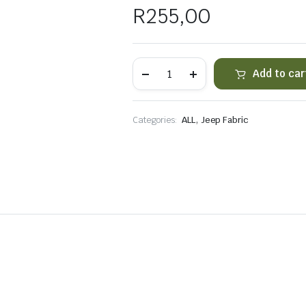
R
255,00
Flashlight
Add to car
holder
quantity
,
Categories:
ALL
Jeep Fabric