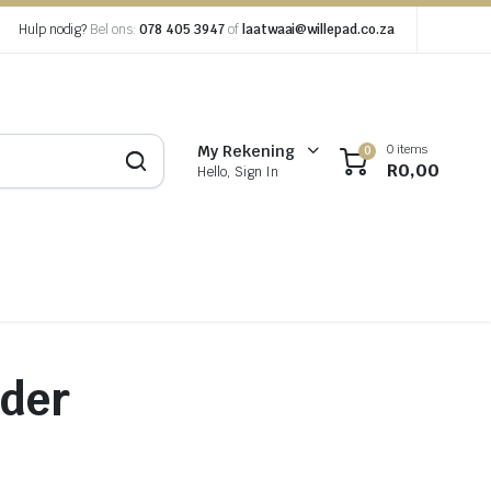
Hulp nodig?
Bel ons:
078 405 3947
of
laatwaai@willepad.co.za
0 items
My Rekening
0
R
0,00
Hello, Sign In
lder