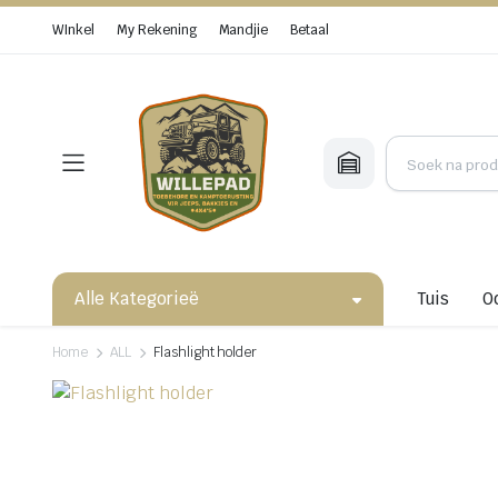
WInkel
My Rekening
Mandjie
Betaal
Alle Kategorieë
Tuis
O
Home
ALL
Flashlight holder