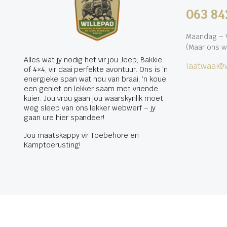
063 84
Maandag – V
(Maar ons w
Alles wat jy nodig het vir jou Jeep, Bakkie
laatwaai@w
of 4×4, vir daai perfekte avontuur. Ons is ‘n
energieke span wat hou van braai, ‘n koue
een geniet en lekker saam met vriende
kuier. Jou vrou gaan jou waarskynlik moet
weg sleep van ons lekker webwerf – jy
gaan ure hier spandeer!
Jou maatskappy vir Toebehore en
Kamptoerusting!