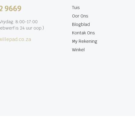
2 9669
Tuis
Oor Ons
rydag: 8:00-17:00
Blogblad
ebwerf is 24 uur oop.)
Kontak Ons
illepad.co.za
My Rekening
Winkel