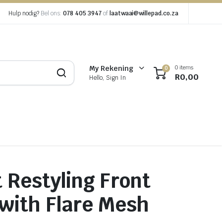
Hulp nodig?
Bel ons:
078 405 3947
of
laatwaai@willepad.co.za
0 items
My Rekening
0
R
0,00
Hello, Sign In
 Restyling Front
 with Flare Mesh