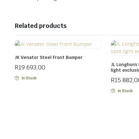
Related products
JK Venator Steel Front Bumper
JL Longhorn 
R
19 693,00
light exclusi
In Stock
R
15 882,0
In Stock