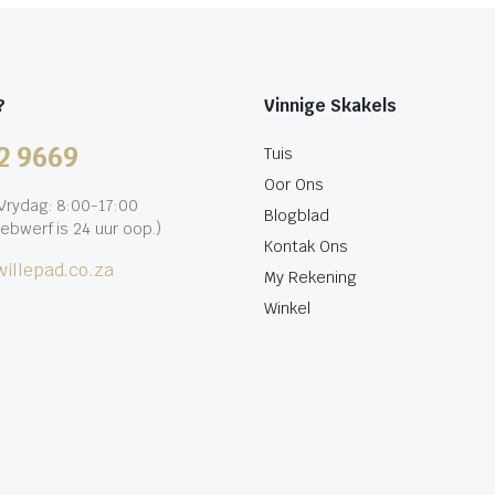
?
Vinnige Skakels
2 9669
Tuis
Oor Ons
rydag: 8:00-17:00
Blogblad
ebwerf is 24 uur oop.)
Kontak Ons
illepad.co.za
My Rekening
Winkel