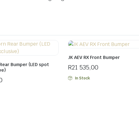
JK AEV RX Front Bumper
Rear Bumper (LED spot
R
21 535,00
ve)
In Stock
0