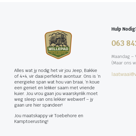
Hulp Nodig
063 84
Maandag – V
(Maar ons w
Alles wat jy nodig het vir jou Jeep, Bakkie
laatwaai@w
of 4×4, vir daai perfekte avontuur. Ons is ‘n
energieke span wat hou van braai, ‘n koue
een geniet en lekker saam met vriende
kuier. Jou vrou gaan jou waarskynlik moet
weg sleep van ons lekker webwerf – jy
gaan ure hier spandeer!
Jou maatskappy vir Toebehore en
Kamptoerusting!