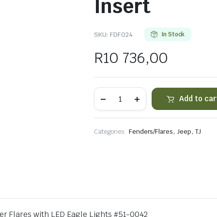
Insert
SKU:
FDF024
In Stock
R
10 736,00
TJ
Add to car
Paramount
Restyling
Front
Steel
,
,
Categories:
Fenders/Flares
Jeep
TJ
Fender
with
Flare
Mesh
Insert
quantity
r Flares with LED Eagle Lights #51-0042