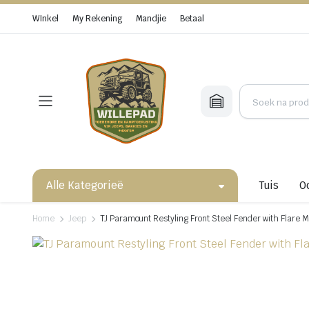
WInkel
My Rekening
Mandjie
Betaal
Alle Kategorieë
Tuis
O
Home
Jeep
TJ Paramount Restyling Front Steel Fender with Flare 