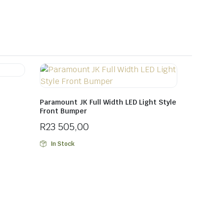
Paramount JK Full Width LED Light Style
Front Bumper
R
23 505,00
In Stock