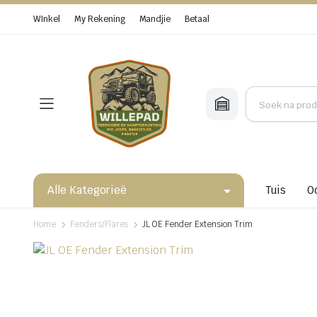
WInkel
My Rekening
Mandjie
Betaal
Alle Kategorieë
Tuis
O
Home
Fenders/Flares
JL OE Fender Extension Trim