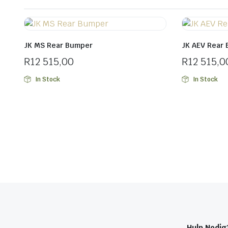
JK MS Rear Bumper
JK AEV Rear
R
12 515,00
R
12 515,0
In Stock
In Stock
Hulp Nodig