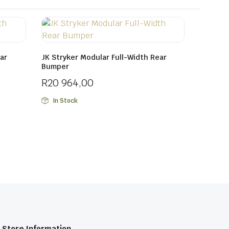
ar
JK Stryker Modular Full-Width Rear
Bumper
R
20 964,00
In Stock
Store Information