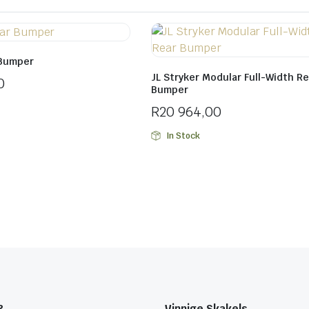
 Bumper
JL Stryker Modular Full-Width Re
0
Bumper
R
20 964,00
In Stock
?
Vinnige Skakels