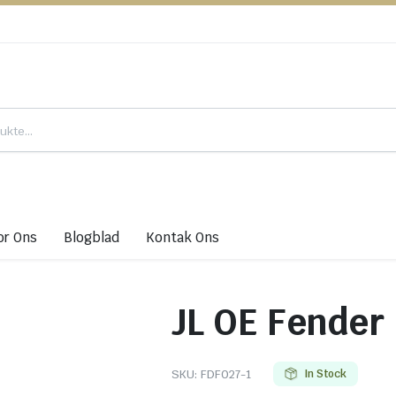
or Ons
Blogblad
Kontak Ons
JL OE Fender
SKU:
FDF027-1
In Stock