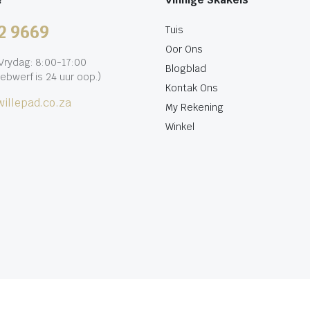
2 9669
Tuis
Oor Ons
rydag: 8:00-17:00
Blogblad
ebwerf is 24 uur oop.)
Kontak Ons
illepad.co.za
My Rekening
Winkel