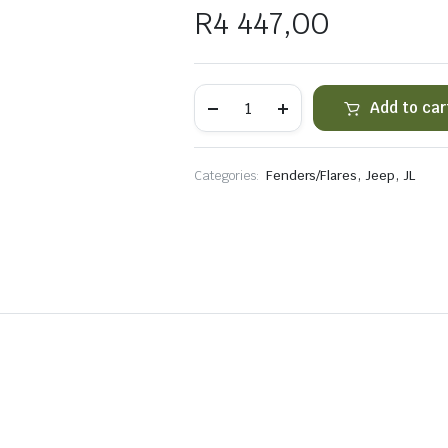
R
4 447,00
JL
Add to car
OE
Fender
Extension
Trim
,
,
Categories:
Fenders/Flares
Jeep
JL
quantity