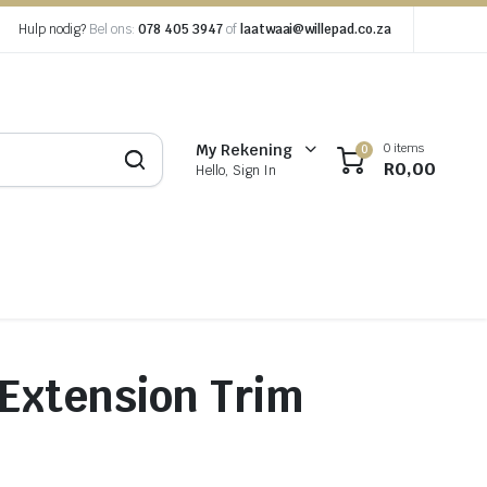
Hulp nodig?
Bel ons:
078 405 3947
of
laatwaai@willepad.co.za
0 items
My Rekening
0
R
0,00
Hello, Sign In
 Extension Trim