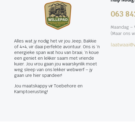
063 84
Maandag – V
(Maar ons w
Alles wat jy nodig het vir jou Jeep, Bakkie
laatwaai@w
of 4×4, vir daai perfekte avontuur. Ons is ‘n
energieke span wat hou van braai, ‘n koue
een geniet en lekker saam met vriende
kuier. Jou vrou gaan jou waarskynlik moet
weg sleep van ons lekker webwerf – jy
gaan ure hier spandeer!
Jou maatskappy vir Toebehore en
Kamptoerusting!