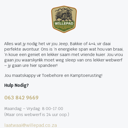
Alles wat jy nodig het vir jou Jeep, Bakkie of 4×4, vir daai
perfekte avontuur. Ons is ‘n energieke span wat hou van braai,
‘n koue een geniet en lekker saam met vriende kuier. Jou vrou
gaan jou waarskynlik moet weg sleep van ons lekker webwerf
– jy gaan ure hier spandeer!
Jou maatskappy vir Toebehore en Kamptoerusting!
Hulp Nodig?
063 842 9669
Maandag – Vrydag: 8:00-17:00
(Maar ons webwerf is 24 uur oop.)
laatwaai@willepad.co.za