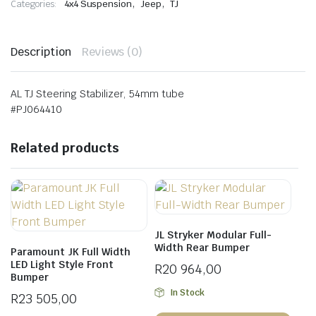
,
,
Categories:
4x4 Suspension
Jeep
TJ
Description
Reviews (0)
AL TJ Steering Stabilizer, 54mm tube
#PJ064410
Related products
JL Stryker Modular Full-
Width Rear Bumper
Paramount JK Full Width
LED Light Style Front
R
20 964,00
Bumper
In Stock
R
23 505,00