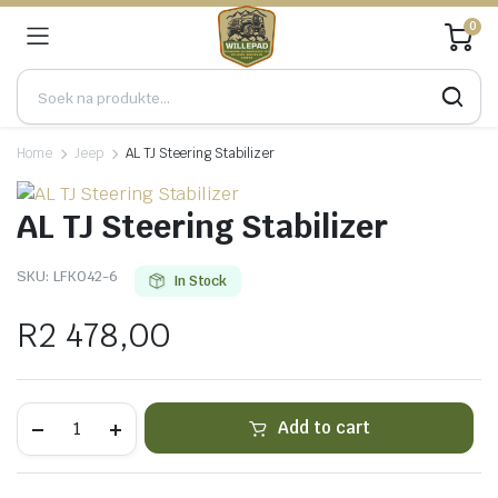
0
Home
Jeep
AL TJ Steering Stabilizer
AL TJ Steering Stabilizer
SKU:
LFK042-6
In Stock
R
2 478,00
AL
Add to cart
TJ
Steering
Stabilizer
quantity