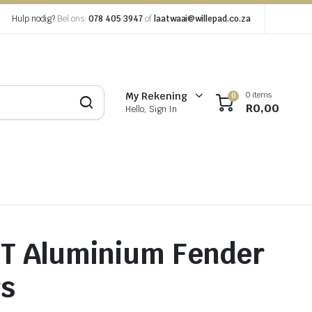
Hulp nodig?
Bel ons:
078 405 3947
of
laatwaai@willepad.co.za
0 items
My Rekening
0
R
0,00
Hello, Sign In
JT Aluminium Fender
rs