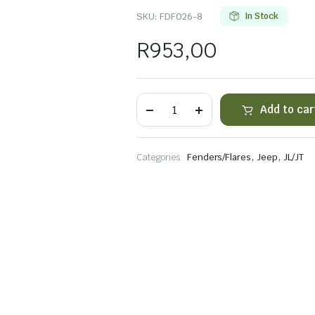
SKU:
FDF026-8
In Stock
R
953,00
Longhorn
Add to car
JL/JT
Aluminium
Fender
LED
,
,
Categories:
Fenders/Flares
Jeep
JL/JT
Indicators
quantity