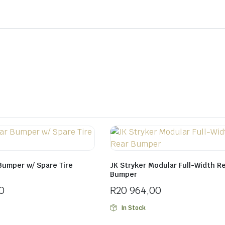
Bumper w/ Spare Tire
JK Stryker Modular Full-Width R
Bumper
0
R
20 964,00
In Stock