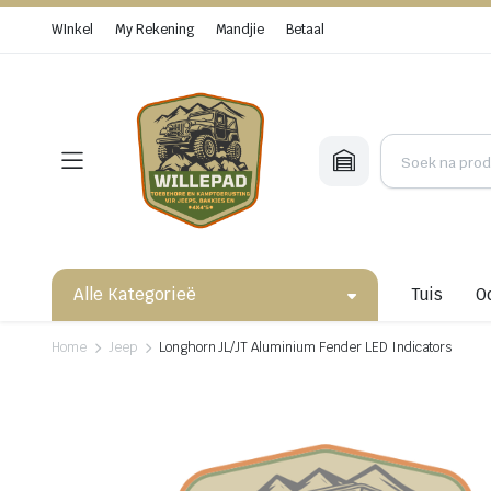
WInkel
My Rekening
Mandjie
Betaal
Alle Kategorieë
Tuis
O
Home
Jeep
Longhorn JL/JT Aluminium Fender LED Indicators