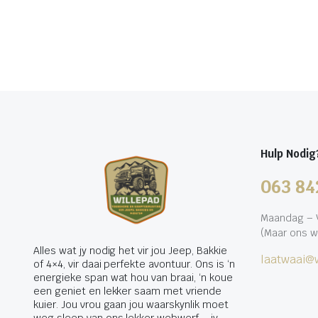
Hulp Nodig
063 84
Maandag – V
(Maar ons w
Alles wat jy nodig het vir jou Jeep, Bakkie
laatwaai@w
of 4×4, vir daai perfekte avontuur. Ons is ‘n
energieke span wat hou van braai, ‘n koue
een geniet en lekker saam met vriende
kuier. Jou vrou gaan jou waarskynlik moet