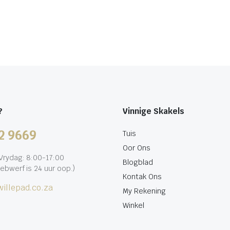
?
Vinnige Skakels
2 9669
Tuis
Oor Ons
rydag: 8:00-17:00
Blogblad
ebwerf is 24 uur oop.)
Kontak Ons
illepad.co.za
My Rekening
Winkel